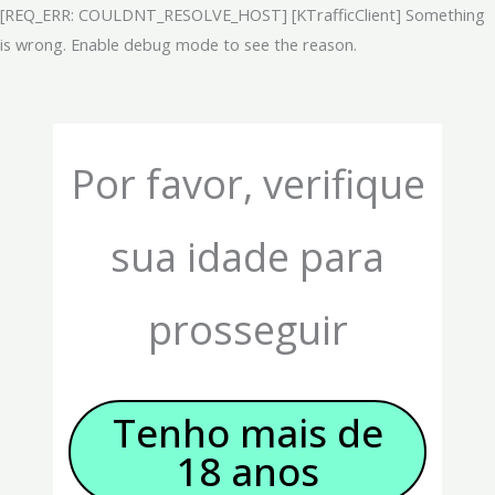
Skip
[REQ_ERR: COULDNT_RESOLVE_HOST] [KTrafficClient] Something
to
is wrong. Enable debug mode to see the reason.
content
Por favor, verifique
sua idade para
prosseguir
Tenho mais de
18 anos